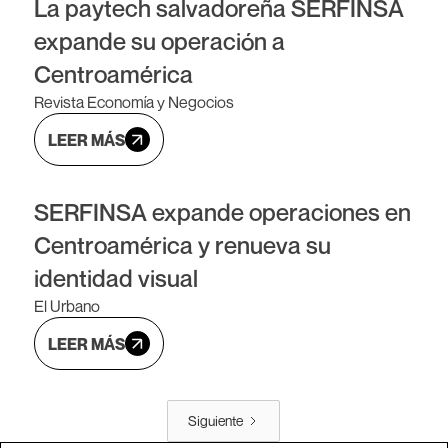
La paytech salvadoreña SERFINSA
expande su operación a
04 JUN 2026
Centroamérica
Revista Economía y Negocios
LEER MÁS
SERFINSA expande operaciones en
Centroamérica y renueva su
04 JUN 2026
identidad visual
El Urbano
LEER MÁS
Siguiente