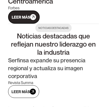
Centroamérica
Forbes
LEER MÁS
NOTICIAS DESTACADAS
Noticias destacadas que
reflejan nuestro liderazgo en
la industria
Serfinsa expande su presencia
regional y actualiza su imagen
04 JUN 2026
corporativa
Revista Summa
LEER MÁS